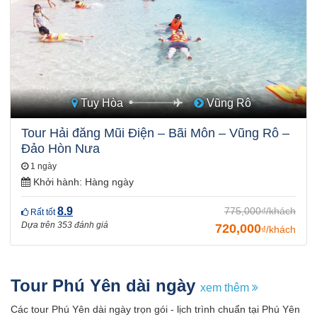
Tuy Hòa
Vũng Rô
Tour Hải đăng Mũi Điện – Bãi Môn – Vũng Rô –
Đảo Hòn Nưa
1 ngày
Khởi hành:
Hàng ngày
8.9
775,000₫/khách
Rất tốt
Dựa trên 353 đánh giá
720,000
₫/khách
Tour Phú Yên dài ngày
xem thêm
Các tour Phú Yên dài ngày trọn gói - lịch trình chuẩn tại Phú Yên