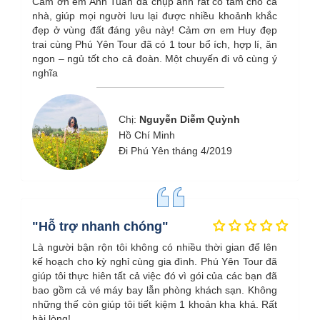
Cảm ơn em Anh Tuấn đã chụp ảnh rất có tâm cho cả
nhà, giúp mọi người lưu lại được nhiều khoảnh khắc
đẹp ở vùng đất đáng yêu này! Cảm ơn em Huy đẹp
trai cùng Phú Yên Tour đã có 1 tour bổ ích, hợp lí, ăn
ngon – ngủ tốt cho cả đoàn. Một chuyến đi vô cùng ý
nghĩa
Chị:
Nguyễn Diễm Quỳnh
Hồ Chí Minh
Đi Phú Yên tháng 4/2019
"Hỗ trợ nhanh chóng"
Là người bận rộn tôi không có nhiều thời gian để lên
kế hoạch cho kỳ nghỉ cùng gia đình. Phú Yên Tour đã
giúp tôi thực hiên tất cả việc đó vì gói của các bạn đã
bao gồm cả vé máy bay lẫn phòng khách sạn. Không
những thế còn giúp tôi tiết kiệm 1 khoản kha khá. Rất
hài lòng!