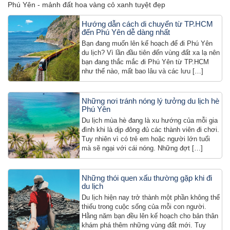
Phú Yên - mảnh đất hoa vàng cỏ xanh tuyệt đẹp
Hướng dẫn cách di chuyển từ TP.HCM
đến Phú Yên dễ dàng nhất
Bạn đang muốn lên kế hoạch để đi Phú Yên
du lịch? Vì lần đầu tiên đến vùng đất xa lạ nên
bạn đang thắc mắc đi Phú Yên từ TP.HCM
như thế nào, mất bao lâu và các lưu […]
Những nơi tránh nóng lý tưởng du lịch hè
Phú Yên
Du lịch mùa hè đang là xu hướng của mỗi gia
đình khi là dịp đông đủ các thành viên đi chơi.
Tuy nhiên vì có trẻ em hoặc người lớn tuổi
mà sẽ ngại với cái nóng. Những đợt […]
Những thói quen xấu thường gặp khi đi
du lịch
Du lịch hiện nay trở thành một phần không thể
thiếu trong cuộc sống của mỗi con người.
Hằng năm bạn đều lên kế hoạch cho bản thân
khám phá thêm những vùng đất mới. Tuy