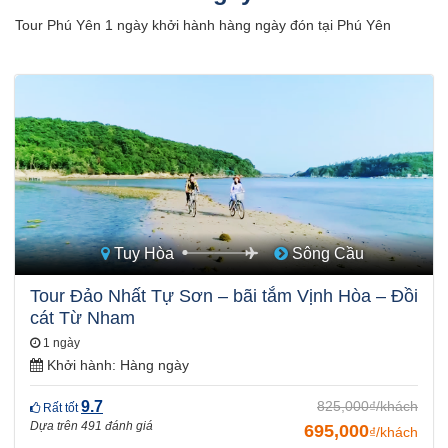
Tour Phú Yên 1 ngày khởi hành hàng ngày đón tại Phú Yên
Tuy Hòa
Sông Cầu
Tour Đảo Nhất Tự Sơn – bãi tắm Vịnh Hòa – Đồi
cát Từ Nham
1 ngày
Khởi hành:
Hàng ngày
9.7
825,000₫/khách
Rất tốt
Dựa trên 491 đánh giá
695,000
₫/khách