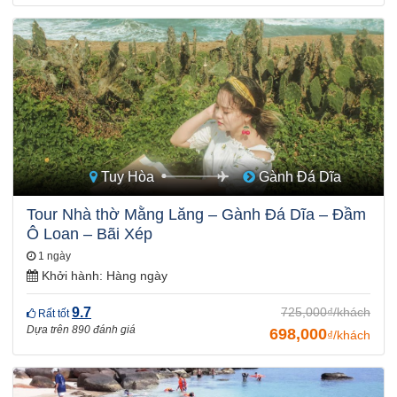
Tuy Hòa
Gành Đá Dĩa
Tour Nhà thờ Mằng Lăng – Gành Đá Dĩa – Đầm
Ô Loan – Bãi Xép
1 ngày
Khởi hành:
Hàng ngày
9.7
725,000₫/khách
Rất tốt
Dựa trên 890 đánh giá
698,000
₫/khách